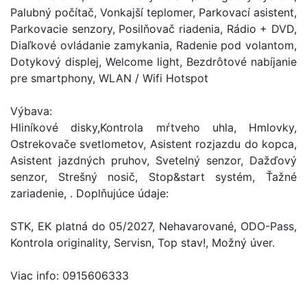
Palubný počítač, Vonkajší teplomer, Parkovací asistent,
Parkovacie senzory, Posilňovač riadenia, Rádio + DVD,
Diaľkové ovládanie zamykania, Radenie pod volantom,
Dotykový displej, Welcome light, Bezdrôtové nabíjanie
pre smartphony, WLAN / Wifi Hotspot
Výbava:
Hliníkové disky,Kontrola mŕtveho uhla, Hmlovky,
Ostrekovače svetlometov, Asistent rozjazdu do kopca,
Asistent jazdných pruhov, Svetelný senzor, Dažďový
senzor, Strešný nosič, Stop&start systém, Ťažné
zariadenie, . Doplňujúce údaje:
STK, EK platná do 05/2027, Nehavarované, ODO-Pass,
Kontrola originality, Servisn, Top stav!, Možný úver.
Viac info: 0915606333